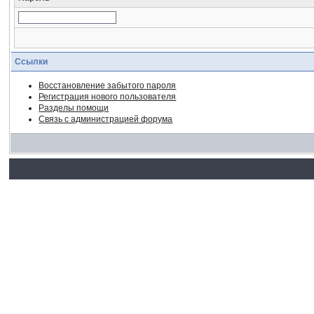
Ссылки
Восстановление забытого пароля
Регистрация нового пользователя
Разделы помощи
Связь с администрацией форума