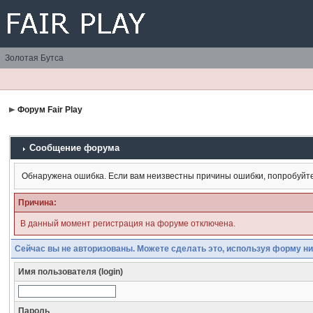
Золотая Бутса
Форум Fair Play
Сообщение форума
Обнаружена ошибка. Если вам неизвестны причины ошибки, попробуйт
Причина:
В данный момент регистрация на форуме отключена.
Сейчас вы не авторизованы. Можете сделать это, используя форму ни
Имя пользователя (login)
Пароль