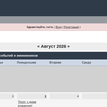
Здравствуйте, гость
(
Вход
|
Регистрация
)
«
Август 2026
»
 событий и именинников
ье
Понедельник
Вторник
Среда
2
3
4
Thorn, с днем
рождения!