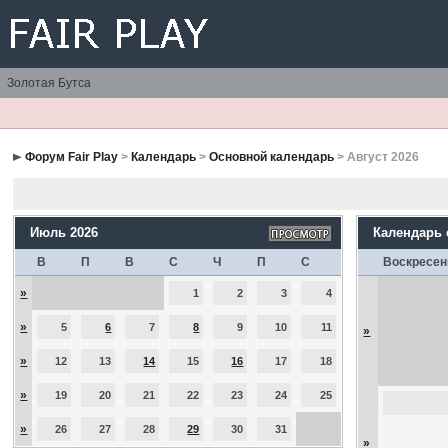
Золотая Бутса
Форум Fair Play
>
Календарь
>
Основной календарь
> Август 2026
Июль 2026
Календарь
В
П
В
С
Ч
П
С
Воскресен
»
1
2
3
4
»
5
6
7
8
9
10
11
»
»
12
13
14
15
16
17
18
»
19
20
21
22
23
24
25
»
26
27
28
29
30
31
»