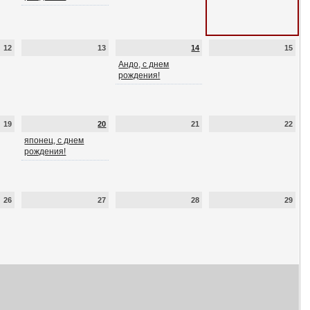
12
13
14
15
Андо, с днем
рождения!
19
20
21
22
японец, с днем
рождения!
26
27
28
29