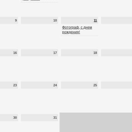
9
10
11
Фотограф, с днем
рождения!
16
17
18
23
24
25
30
31